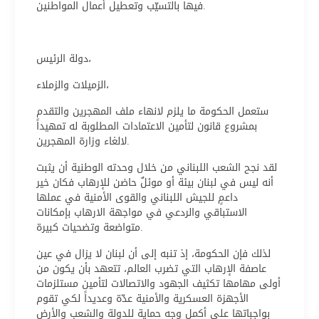
فيها بالتسيّب وتعطيل أعمال المواطنين.
دولة الرئيس،
الزميلات والزملاء،
ستعمل الحكومة ما يلزم لانهاء ملف المهجرين والتقدم
بمشروع قانون لتأمين الاعتمادات المطلوبة له تمهيداً
لالغاء وزارة المهجرين.
لقد نجح الشعب اللبناني من خلال وحدته الوطنية أن يثبت
أنه ليس في لبنان بيئة أو موئلٌ حاضن للإرهاب فكان خير
داعمٍ للجيش اللبناني والقوى الأمنية في عملها
الاستباقي والردعي في مواجهة الارهاب بإمكانات
متواضعة وتضحيات كبيرة.
لذلك فإن الحكومة، إذ تنبه إلى أن لبنان لا يزال في عين
عاصفة الإرهاب التي تضرب العالم، تتعهد بأن يكون من
أولى مهامها تكثيف الجهود والاتصالات لتأمين مستلزمات
الأجهزة العسكرية والأمنية عدّة وعديداً لكي تقوم
بواجباتها على أكمل وجه حماية للدولة والشعب والأرض