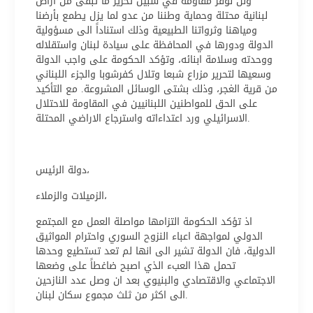
ولن نوفر مقاومة في سبيل تحرير ما تبقى من أراض
لبنانية محتلة وحماية وطننا من عدو لما يزل يطمع بأرضنا
ومياهنا وثرواتنا الطبيعية وذلك استناداً الى مسؤولية
الدولة ودورها في المحافظة على سيادة لبنان واستقلاله
ووحدته وسلامة ابنائه، وتؤكد الحكومة على واجب الدولة
وسعيها لتحرير مزراع شبعا وتلال كفرشوبا والجزء اللبناني
من قرية الغجر، وذلك بشتى الوسائل المشروعة. مع التأكيد
على الحق للمواطنين اللبنانيين في المقاومة للاحتلال
الاسرائيلي ورد اعتداءاته واسترجاع الاراضي المحتلة.
دولة الرئيس،
الزميلات والزملاء،
اذ تؤكد الحكومة التزامها مواصلة العمل مع المجتمع
الدولي لمواجهة اعباء النزوح السوري واحترام المواثيق
الدولية، فان الدولة تشير الى انها لم تعد تستطيع وحدها
تحمل هذا العبء الذي اصبح ضاغطاً على وضعها
الاجتماعي والاقتصادي والبنيوي بعد ان وصل عدد النازحين
الى اكثر من ثلث مجموع سكان لبنان.