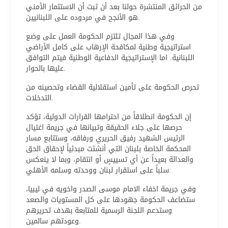
من الحرائق المنتشرة حولنا بعد أن ثبت أن الاستثمار الأمني
هو الأنجح في مردوده على اللبنانيين.
وفي هذا المجال تلتزم الحكومة العمل على وضع
استراتيجية وطنية لمكافحة الإرهاب على كامل الأراضي
اللبنانية. اما الإستراتيجية الدفاعية الوطنية فيتم التوافق
عليها بالحوار.
تحرص الحكومة على تأمين استقلالية القضاء وتحصينه من
التدخلات.
إن الحكومة انطلاقاً من احترامها القرارات الدولية، تؤكد
حرصها على جلاء الحقيقة وتبيانها في جريمة اغتيال
الرئيس الشهيد رفيق الحريري ورفاقه، وستتابع مسار
المحكمة الخاصة بلبنان التي أنشئت مبدئياً لإحقاق الحق
والعدالة بعيداً عن أي تسييسٍ أو انتقام، وبما لا ينعكس
سلباً على استقرار لبنان ووحدته وسلمه الأهلي.
وفي جريمة اخفاء الامام موسى الصدر واخويه في ليبيا،
ستضاعف الحكومة جهودها على كل المستويات والصعد
وستدعم اللجنة الرسمية للمتابعة بهدف تحريرهم
وعودتهم سالمين.