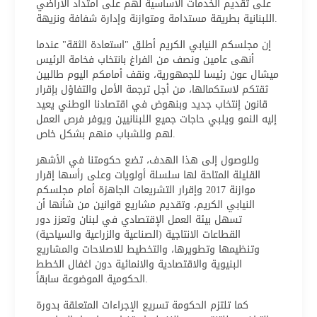
على تقديم الخدمات الأساسية لهم على امتداد الأراضي
اللبنانية بطريقة مستدامة ومتوازنة وإدارة شفافة ونزيهة.
إن مجلسكم النيابي الكريم أطلق "استعادة الثقة" عندما
أنهى عامين ونصف من الفراغ بانتخاب فخامة الرئيس
ميشال عون رئيسا للجمهورية، ونقف أمامكم اليوم طالبين
ثقتكم لاستكمالها، من أجل ترجمة الأمل والتفاؤل بإقرار
قانون إنتخاب جديد وبنهوض في اقتصادنا الوطني يعيد
إليه النمو ويلبي حاجات جميع اللبنانيين ويوفر فرص العمل
لهم وللشباب منهم بشكل خاص.
وللوصول إلى هذا الهدف، تضع حكومتنا في الأشهر
القليلة المتاحة لها سلسلة أولويات وعلى رأسها إقرار
موازنة 2017 وإقرار التشريعات الجاهزة أمام مجلسكم
النيابي الكريم، وتقديم مشاريع قوانين من شأنها أن
تسهل بيئة العمل الإقتصادي في لبنان وتعزز دور
القطاعات الانتاجية (الصناعية والزراعية والسياحية)
وتنظيمها وتطويرها، والتخطيط للاصلاحات والمشاريع
البنيوية والاقتصادية والانمائية دون اغفال الخطط
الحكومية الموضوعة سابقاً.
كما تلتزم الحكومة تسريع الإجراءات المتعلقة بدورة