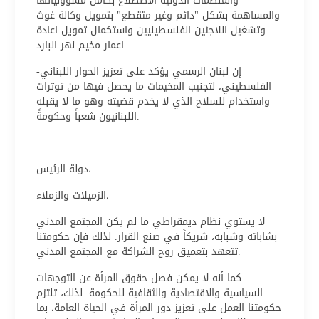
والمنظمات الدولية الاضطلاع بكامل مسؤولياتها
والمساهمة بشكل "دائم وغير متقطع" بتمويل وكالة غوث
وتشغيل اللاجئين الفلسطينيين واستكمال تمويل اعادة
اعمار مخيم نهر البارد.
إن لبنان الرسمي يؤكد على تعزيز الحوار اللبناني-
الفلسطيني، لتجنيب المخيمات ما يحصل فيها من توترات
واستخدام للسلاح الذي لا يخدم قضيته وهو ما لا يقبله
اللبنانيون شعباً وحكومةً.
دولة الرئيس،
الزميلات والزملاء،
لا يستوي نظام ديمقراطي ما لم يكن المجتمع المدني
بشاباته وشبابه، شريكاً في صنع القرار. لذلك فإن حكومتنا
تتعهد بتعميق روح الشراكة مع المجتمع المدني.
كما أنه لا يمكن فصل حقوق المرأة عن التوجهات
السياسية والاقتصادية والثقافية للحكومة. لذلك، تلتزم
حكومتنا العمل على تعزيز دور المرأة في الحياة العامة، بما