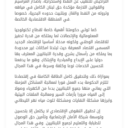
التراخيص للتنقيب عن النفط واستخراجه، باصدار المراسيم
والقوانين اللازمة مؤكدة حق لبنان الكامل في مياهه
وثروته من النفط والغاز، وبتثبيت حدوده البحرية، خصوصا
في المنطقة الاقتصادية الخالصة.
كما تولي حكومتنا أهمية خاصة لقطاع تكنولوجيا
المعلوماتية والإتصالات لما يمتلكه من قدرة تحفيز
للاقتصاد الوطني ولكونه مدخلا أساسيا للإقتصاد الجديد
المسمى اقتصاد المعرفة حيث لبلدنا امكانات غير محدودة
بما يملكه من رأسمال بشري وقدرة اللبنانيين المعترف بها
دوليا على الإبداع والمبادرة والإبتكار، وهو ما يدفعنا
لتحسين الخدمات نوعا وكلفة وسرعة في هذا المجال.
بموازاة ذلك ولتحقيق كامل الطاقة الكامنة في إقتصادنا
تلتزم الحكومة بدء العمل فورا لمعالجة المشاكل المزمنة
التي يعاني منها جميع اللبنانيين بدءا من الكهرباء وصولا
إلى المياه مرورا بأزمات السير ومعالجة الملفات البيئية
وابرزها مشكلة النفايات ومشكلة تلوث مياه نهر الليطاني.
إن تحقيق النهوض الإقتصادي لا يكتمل إلا بتحسين
وتوسعة شبكة الأمان الإجتماعية وتأمين حق الوصول
للطبابة والتعليم لجميع اللبنانيين. وفي هذا المجال