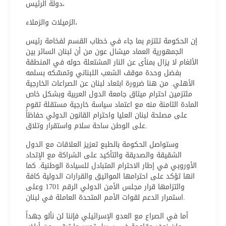
دولة الرئيس،
الزميلات والزملاء،
إن الحكومة تلتزم بما جاء في خطاب القسم لفخامة رئيس
الجمهورية العماد ميشال عون من أن لبنان السائر بين
الألغام لا يزال بمنأى عن النار المشتعلة حوله في المنطقة
بفضل وحدة موقف الشعب اللبناني وتمسّكه بسلمه
الأهلي. من هنا ضرورة ابتعاد لبنان عن الصراعات الخارجية
ملتزمين احترام ميثاق جامعة الدول العربية وبشكل خاص
المادة الثامنة منه مع اعتماد سياسة خارجية مستقلة تقوم
على مصلحة لبنان العليا واحترام القانون الدولي حفاظاً
على الوطن ساحة سلام واستقرار وتلاق.
وستواصل الحكومة بالطبع تعزيز العلاقات مع الدول
الشقيقة والصديقة والتأكيد على الشراكة مع الإتحاد
الأوروبي في إطار الاحترام المتبادل للسيادة الوطنية. كما
انها تؤكد على احترامها المواثيق والقرارات الدولية كافة
والتزامها قرار مجلس الأمن الدولي الرقم 1701 وعلى
استمرار الدعم لقوات الأمم المتحدة العاملة في لبنان.
أما في الصراع مع العدو الإسرائيلي فإننا لن نألو جهداً