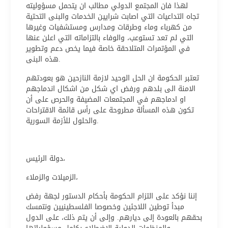
لهذا فان المجتمع الدولي مطالب ان يتحمل مسؤوليته
تجاه التداعيات التي اصابت شرايين الخدمات والبنى التحتية
من كهرباء وماء وطرقات ومدارس ومستشفيات وغيرها
التي لم تعد تستوعب، والوفاء بالتزاماته التي اعلن عنها
في المؤتمرات المتلاحقة خاصة فيما يخص دعم وتطوير
هذه البنى.
تعتبر الحكومة ان الحل الوحيد لازمة النازحين هو بعودتهم
الامنة الى بلدهم ورفض اي شكل من اشكال اندماجهم
او ادماجهم في المجتمعات المضيفة والحرص على أن
تكون هذه المسألة مطروحة على رأس قائمة الاقتراحات
والحلول للأزمة السورية.
دولة الرئيس،
الزميلات والزملاء،
إننا نؤكد على التزام الحكومة بأحكام الدستور لجهة رفض
مبدأ توطين اللاجئين وخصوصا الفلسطينيين ونتمسك
بحقهم بالعودة إلى ديارهم. وإلى أن يتم ذلك، على الدول