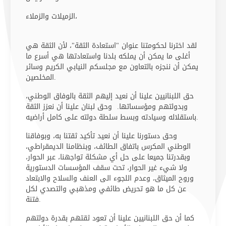
الزميلات والزملاء،
لقد اخترنا لحكومتنا عنوان "استعادة الثقة"، لأن الثقة هي
أغلى ما يمكن أن يملكه بلدنا واستعادتها هي أسرع ما
يمكن أن ننجزه بالتعاون مع مجلسكم النيابي الكريم وسائر
المخلصين.
حق اللبنانيين علينا أن نعيد إليهم الثقة بالوفاق الوطني،
وبدولتهم ومؤسساتها. وحق لبنان علينا أن نعزز الثقة
باستقلاله وسيادته وبسط سلطة دولته على كامل أراضيه.
وحق دستورنا علينا أن نعيد تأكيد ثقتنا به، وبوفاقنا
الوطني المكرس باتفاق الطائف، وبنظامنا الديمقراطي،
وبقدرتنا جميعا على حل أي مشكلة تواجهنا، عبر الحوار،
ولا شيء غير الحوار، تحت سقف المؤسسات الدستورية
وروح الميثاق، وعدم اللجوء الى العنف والسلاح والابتعاد
عن كل ما هو تحريض طائفي ومذهبي والتصدي لكل
فتنة.
كما أن حق اللبنانيين علينا أن تعود ثقتهم بقدرة دولتهم