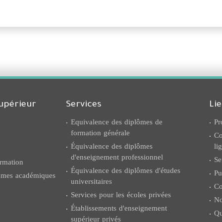
upérieur
Services
Li
Equivalence des diplômes de
Pr
formation générale
Co
Équivalence des diplômes
li
d'enseignement professionnel
Se
rmation
Équivalence des diplômes d'études
Pu
ammes académiques
universitaires
Co
Services pour les écoles privées
No
Établissements d'enseignement
Qu
supérieur privés