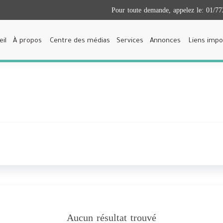
Pour toute demande, appelez le:
01/77
eil
À propos
Centre des médias
Services
Annonces
Liens impo
Aucun résultat trouvé