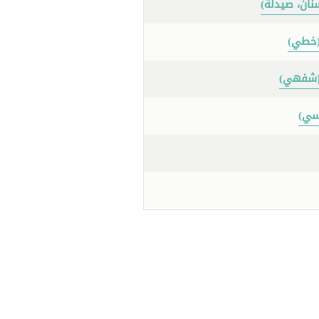
نان، صيدلة)
 (خطي)
 (شفهي)
نسي)