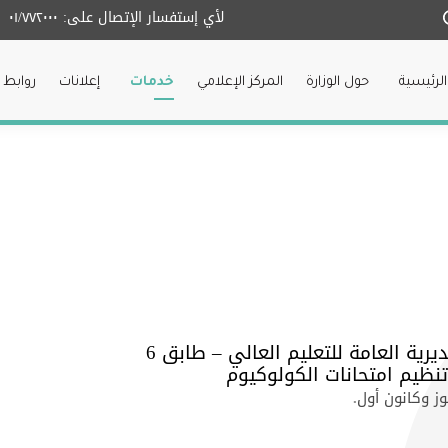
لأي إستفسار الإتصال على:
٠١/٧٧٢٠٠٠
الرئيسية
حول الوزارة
المركز الإعلامي
خدمات
إعلانات
روابط 
ديرية العامة للتعليم العالي – طابق 6
تنظيم امتحانات الكولوكيوم
ز وكانون أول
.