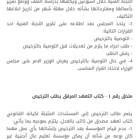
اللجنة الفنية خلال اسبوعين ويكلفها بدراسة الملف ووضع تقرير
بأعمالها ومقترحاتها بشأنه خلال مهلة شهر من تاريخ ابلاغها
التكليف.
3- يتخذ المجلس بعد اطلاعه على تقرير اللجنة الفنية احد
القرارات التالية:
- التوصية بالترخيص
- طلب اجراء ما يلزم من تعديلات قبل التوصية بالترخيص
- رفض الطلب
4- في حال التوصية بالترخيص يعرض الوزير الامر على مجلس
الوزراء لاتخاذ القرار المناسب.
ملحق رقم 1 - كتاب التعهد المرفق بطلب الترخيص
يضم طالب الترخيص إلى المستندات المثبتة لكيانه القانوني
كتاب تعهد مصدق من كاتب بالعدل، يلتزم بموجبه بما يأتي:
1- عدم قيام المؤسسة بعد الترخيص بإنشائها بأي عمل مهما
كان نوعه من شأنه أن يمكن مؤسسة تعليم عالٍ أجنبية غير