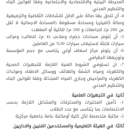
المحيطة البيئية والاقتصادية والاجتماعية وفقا لقوانين البناء
والتنظيم المدني
4- أن تلحق بها صالة على الاقل للنشاطات الثقافية والترفيهية
وصالة كافيتريا ومساحة مسقوفة (المساحة الاجمالية لا تقل
عن 280 م2 للجامعات و 100 م2 للكلية أو المعهد)
5- أن تتوفر مساحات خضراء وملاعب (4 م2 للطالب) ومرائب
سيارات قابلة لاستيعاب سيارات 30% من العاملين
6- أن يتوفر مركز اسعاف أولي يتناسب مع حجم المؤسسة
وتوزيعها الجغرافي
7- ان تستوفي الشروط الفنية اللازمة للتجهيزات الصحية
والكهرباء ومياه الشفة والهاتف ووسائل الاطفاء ومولدات
الكهرباء والمراحيض وجاري المياه المبتذلة وفقا لقوانين البناء
والتنظيم المدني
ثانيا: في التجهيزات العلمية
1- تأمين المختبرات والمحترفات والمشاغل اللازمة بحسب
الاختصاصات بما يتناسب مع عدد الطلاب
2- مكتبة متخصصة لكل كلية أومكتبة عامة جامعية مركزية
ثالثا: في الهيئة التعليمية والمستخدمين الفنيين والاداريين