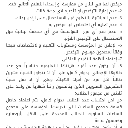
مرخص لها في لبنان من ممارسة أو إسداء التعليم العالي فيه.
2- عدم إعارة الترخيص أو تأجيره لأي جهة كانت.
3- عدم المباشرة بالتعليم قبل الاستحصال على الإذن بذلك.
4- عدم تعليم أي اختصاص غير مرخص به.
5- عدم فتح أي فرع للمؤسسة في أي منطقة لبنانية قبل
الاستحصال على الترخيص اللازم.
6- الإعلان عن المؤسسة ومستويات التعليم والاختصاصات فيها
وفقاً لمضمون مرسوم الترخيص.
7- إعتماد أنظمة للتقييم الداخلي.
8- أن يكون عدد أفراد هيئتها التعليمية متناسباً مع عدد
طلابها الإجمالي بدوام كامل: على أن لا تتجاوز النسبة عشرين
طالباً لكل فرد من أفراد الهيئة، وعلى أن لا تقل نسبة
المتفرغين السنويين الذين يتاقضون راتباً شهرياً عن واحد على
ثلاثين من مجموع الطلاب؛
من اجل احتساب عدد الطلاب بدوام كامل، يتم اعتماد حاصل
قسمة مجموع الساعات التي تدرسها المؤسسة على مجموع
الساعات السنوية للطالب المحددة على الاقل بأربعماية
وخمسين ساعة.
9- أن يكون 50% على الأقل من أفراد الهيئة التعليمية من حملة