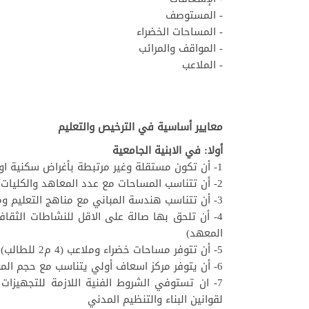
- المستوصف
- المساحات الخضراء
- المواقف والمرائب
- الملاعب
معايير أساسية في الترخيص والتعليم
أولا: في الابنية الجامعية
1- أن تكون مستقلة وغير مرتبطة بأغراض سكنية او اقتصادية او تعليمية غير جامعية.
2- أن تتناسب المساحات مع عدد المعاهد والكليات المنوي انشاؤها ومع نوعية الاختصاصات: المساحة المبنية 4 م2 يضاف اليها 2 م2 في الاختصاصات التطبيقية
3- أن تتناسب هندسة المباني مع مناهج التعليم ومع الخصائص المحيطة البيئية والاقتصادية والاجتماعية وفقا لقوانين البناء والتنظيم المدني
المعهد)
5- أن تتوفر مساحات خضراء وملاعب (4 م2 للطالب) ومرائب سيارات قابلة لاستيعاب سيارات 30% من العاملين
6- أن يتوفر مركز اسعاف أولي يتناسب مع حجم المؤسسة وتوزيعها الجغرافي
7- ان تستوفي الشروط الفنية اللازمة للتجهيزات
لقوانين البناء والتنظيم المدني