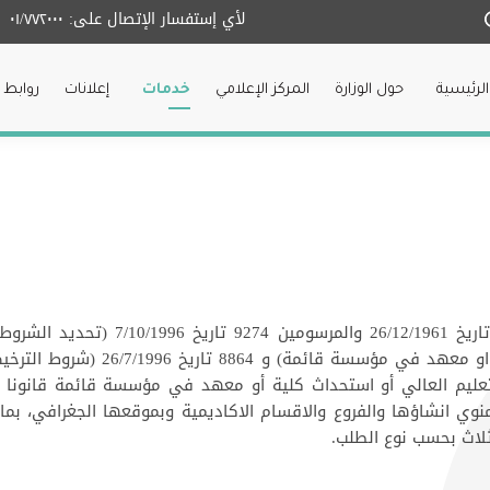
لأي إستفسار الإتصال على:
٠١/٧٧٢٠٠٠
الرئيسية
حول الوزارة
المركز الإعلامي
خدمات
إعلانات
روابط 
استنادا الى قانون تنظيم التعليم العالي
مؤسسة خاصة للتعليم العالي او باست
 العالي أو استحداث كلية أو معهد في مؤسسة قائمة قانونا ان
لمنوي انشاؤها والفروع والاقسام الاكاديمية وبموقعها الجغرافي، ب
لاث بحسب نوع الطلب.