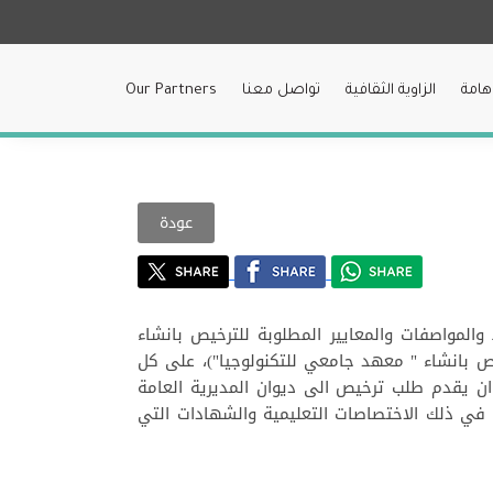
هامة
الزاوية الثقافية
تواصل معنا
Our Partners
عودة
 الخاص تاريخ 26/12/1961 والمرسومين 9274 تاريخ 7/10/1996 (تحديد الشروط والمواصفات والمعايير المطلوبة للترخيص بانشاء
حداث كلية او معهد في مؤسسة قائمة) و 8864 تاريخ 26/7/1996 (شروط الترخيص بانشاء " معهد جامعي للتكنولوجيا")، على كل
 يقدم طلب ترخيص الى ديوان المديرية العامة
ما في ذلك الاختصاصات التعليمية والشهادات التي