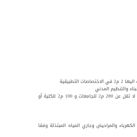
4- أن تلحق بها صالة على الاقل للنشاطات الثقافية والترفيهية وصالة كافيتريا ومساحة مسقوفة (المساحة الاجمالية لا تقل عن 280 م2 للجامعات و 100 م2 للكلية أو
لكهرباء والمراحيض وجاري المياه المبتذلة وفقا