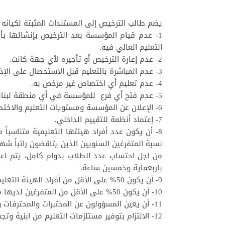
يضم طالب الترخيص إلى المستندات المثبتة لكيانه 
1- عدم قيام المؤسسة بعد الترخيص بإنشائها ب
التعليم العالي فيه.
2- عدم إعارة الترخيص أو تأجيره لأي جهة كانت.
3- عدم المباشرة بالتعليم قبل الاستحصال على الإذن بذلك.
4- عدم تعليم أي اختصاص غير مرخص به.
5- عدم فتح أي فرع للمؤسسة في أي منطقة لبنانية قبل الاستحصال على الترخيص اللازم.
6- الإعلان عن المؤسسة ومستويات التعليم والاختصاصات فيها وفقاً لمضمون مرسوم الترخيص.
7- إعتماد أنظمة للتقييم الداخلي.
8- أن يكون عدد أفراد هيئتها التعليمية متناسباً
نسبة المتفرغين السنويين الذين يتاقضون راتباً شه
من اجل احتساب عدد الطلاب بدوام كامل، يتم ا
بأربعماية وخمسين ساعة.
9- أن يكون 50% على الأقل من أفراد الهيئة التعليمية من حملة شهادة دكتوراه أو أعلى شهادة في كل اختصاص يتولون تعليمه وتمنح فيه المؤسسة درجة علمية،
10- أن يكون 50% على الأقل من المتفرغين لديها من بين أفراد الهيئة التعليمية من حملة الدكتوراه او أعلى شهادة في اختصاصهم؛
11- أن يعين المسؤولون عن المختبرات والمحترفات والمشاغل والمكتبات لديها من بين ذوي الاختصاص ووفق نظام خاص بكل اختصاص.
12- الالتزام بتوفير مستلزمات التعليم من ابنية وتجهيزات وهيئة تعليمية قبل المباشرة بالتعليم وفق الملف المقدم من المؤسسة.