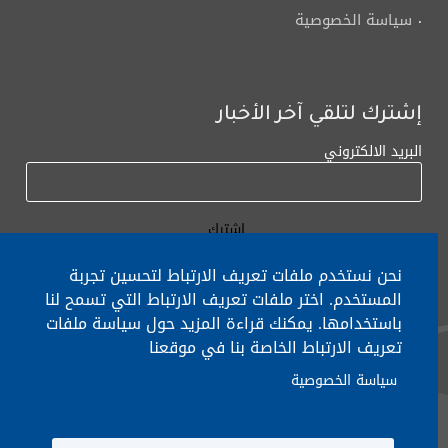
سياسة الخصوصية
إشترك لتلقي آخر الأخبار
البريد الالكتروني
نحن نستخدم ملفات تعريف الارتباط لتحسين تجربة
المستخدم. اختر ملفات تعريف الارتباط التي تسمح لنا
باستخدامها. يمكنك قراءة المزيد حول سياسة ملفات
لأي إستفسار الإتصال على:
٠١/٧٧٢٠٠٠
تعريف الارتباط الخاصة بنا في موقعنا
سياسة الخصوصية
جميع الحقوق محفوظة © 2026 , وزارة التربية والتعليم العالي، لبنان.