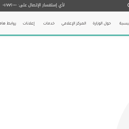
لأي إستفسار الإتصال على:
٠١/٧٧٢٠٠٠
ئيسية
حول الوزارة
المركز الإعلامي
خدمات
إعلانات
روابط هام