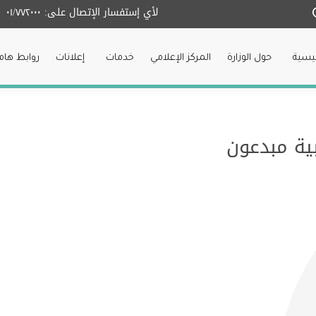
لأي إستفسار الإتصال على:
٠١/٧٧٢٠٠٠
ئيسية
حول الوزارة
المركز الإعلامي
خدمات
إعلانات
روابط هام
ية مبدعون