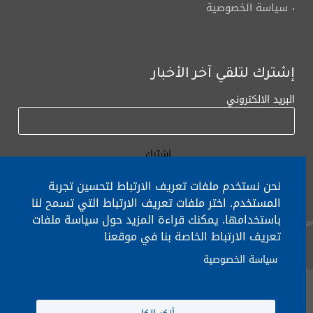
سياسة الخصوصية
إشترك لتلقي آخر الأخبار
البريد الالكتروني
نحن نستخدم ملفات تعريف الارتباط لتحسين تجربة
المستخدم. اختر ملفات تعريف الارتباط التي تسمح لنا
باستخدامها. يمكنك قراءة المزيد حول سياسة ملفات
لأي إستفسار الإتصال على:
٠١/٧٧٢٠٠٠
تعريف الارتباط الخاصة بنا في موقعنا
سياسة الخصوصية
جميع الحقوق محفوظة © 2026 , وزارة التربية والتعليم العالي، لبنان.