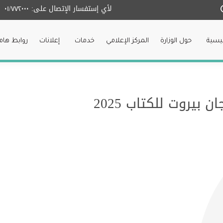
لأي إستفسار الإتصال على:
٠١/٧٧٢٠٠٠
ئيسية
حول الوزارة
المركز الإعلامي
خدمات
إعلانات
روابط هام
بيروت للكتاب 2025